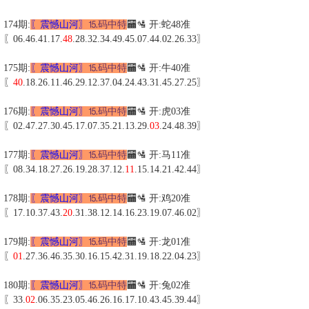
174期:
〖震憾山河〗
⒖码中特
🏧🛂 开:蛇48准
〖06.46.41.17.
48
.28.32.34.49.45.07.44.02.26.33〗
175期:
〖震憾山河〗
⒖码中特
🏧🛂 开:牛40准
〖
40
.18.26.11.46.29.12.37.04.24.43.31.45.27.25〗
176期:
〖震憾山河〗
⒖码中特
🏧🛂 开:虎03准
〖02.47.27.30.45.17.07.35.21.13.29.
03
.24.48.39〗
177期:
〖震憾山河〗
⒖码中特
🏧🛂 开:马11准
〖08.34.18.27.26.19.28.37.12.
11
.15.14.21.42.44〗
178期:
〖震憾山河〗
⒖码中特
🏧🛂 开:鸡20准
〖17.10.37.43.
20
.31.38.12.14.16.23.19.07.46.02〗
179期:
〖震憾山河〗
⒖码中特
🏧🛂 开:龙01准
〖
01
.27.36.46.35.30.16.15.42.31.19.18.22.04.23〗
180期:
〖震憾山河〗
⒖码中特
🏧🛂 开:兔02准
〖33.
02
.06.35.23.05.46.26.16.17.10.43.45.39.44〗