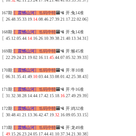
〖16.
32
.42.11.25.24.17.14.21.48.41.03.33.31.37〗
167期:
〖震憾山河〗
⒖码中特
🏧🛂 开:兔14准
〖26.48.35.33.19.
14
.08.46.27.39.21.17.22.02.06〗
168期:
〖震憾山河〗
⒖码中特
🏧🛂 开:兔14准
〖45.12.05.44.
14
.16.26.10.39.38.21.40.13.34.31〗
169期:
〖震憾山河〗
⒖码中特
🏧🛂 开:猴45准
〖22.29.24.21.19.02.16.11.
45
.44.07.05.32.39.33〗
170期:
〖震憾山河〗
⒖码中特
🏧🛂 开:羊10准
〖06.31.35.41.49.
10
.03.44.33.08.01.42.25.38.43〗
171期:
〖震憾山河〗
⒖码中特
🏧🛂 开:牛16准
〖31.32.38.28.14.44.17.42.15.18.
16
.27.49.29.39〗
172期:
〖震憾山河〗
⒖码中特
🏧🛂 开:鸡32准
〖30.48.41.21.13.36.42.47.19.
32
.16.09.05.33.15〗
173期:
〖震憾山河〗
⒖码中特
🏧🛂 开:龙49
准
〖
49
.15.26.23.24.05.17.44.41.10.37.34.21.30.38〗