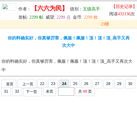
【历史记录】
【六六为民】
作者：
级别：
五级高手
阅读
432136
次
发帖:
2299 帖
威望:
2299 点
金币:
2299 枚
23楼
发表于: 2024-05-30 11:52
你的料确实好，你真够厉害，佩服！佩服！顶！顶！顶_高手又再
u
回复
u
编辑
u
次大中
你的料确实好，你真够厉害，佩服！佩服！顶！顶！顶_高手又再次大
中
22
23
24
25
26
27
28
29
30
首页
上一页
31
32
末页
共
48
页
下一页