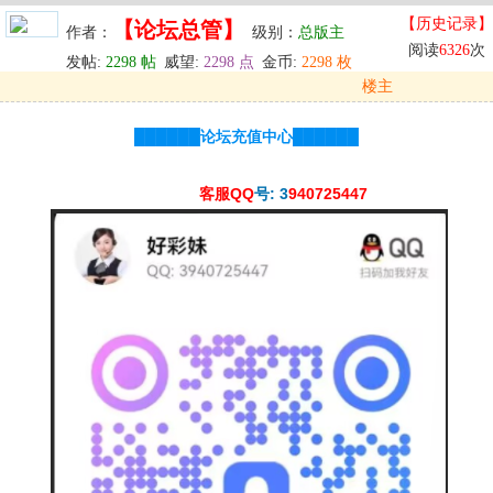
【历史记录】
【论坛总管】
作者：
级别：
总版主
阅读
6326
次
发帖:
2298 帖
威望:
2298 点
金币:
2298 枚
楼主
发表于: 2025-11-16 21:34
██████论坛充值中心██████
u
回复
u
编辑
u
客服QQ
号: 3
940725447