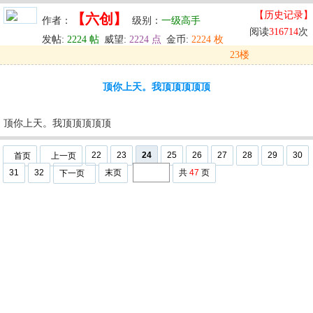
【历史记录】
【六创】
作者：
级别：
一级高手
阅读
316714
次
发帖:
2224 帖
威望:
2224 点
金币:
2224 枚
23楼
发表于: 2024-09-28 21:38
顶你上天。我顶顶顶顶顶
u
回复
u
编辑
u
顶你上天。我顶顶顶顶顶
22
23
24
25
26
27
28
29
30
首页
上一页
31
32
末页
共
47
页
下一页