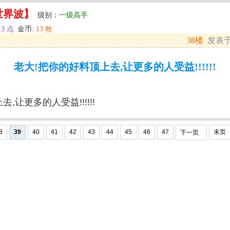
世界波】
级别：
一级高手
13 点
金币:
13 枚
38楼
发表于: 
老大!把你的好料顶上去,让更多的人受益!!!!!!
,让更多的人受益!!!!!!
8
39
40
41
42
43
44
45
46
47
末页
下一页