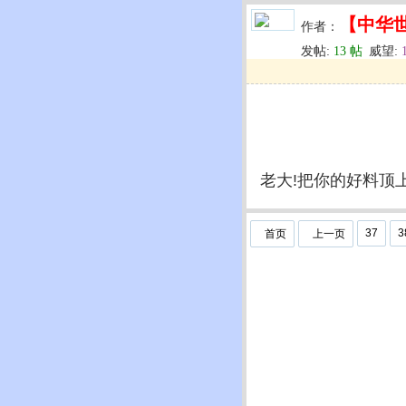
【中华
作者：
发帖:
13 帖
威望:
u
回复
u
编辑
u
老大!把你的好料顶上去
37
3
首页
上一页